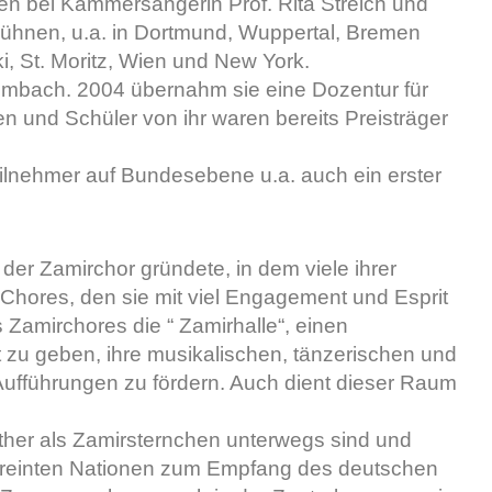
 bei Kammersängerin Prof. Rita Streich und
 Bühnen, u.a. in Dortmund, Wuppertal, Bremen
i, St. Moritz, Wien und New York.
ulmbach. 2004 übernahm sie eine Dozentur für
n und Schüler von ihr waren bereits Preisträger
eilnehmer auf Bundesebene u.a. auch ein erster
6 der Zamirchor gründete, in dem viele ihrer
s Chores, den sie mit viel Engagement und Esprit
s Zamirchores die “ Zamirhalle“, einen
 zu geben, ihre musikalischen, tänzerischen und
fführungen zu fördern. Auch dient dieser Raum
ither als Zamirsternchen unterwegs sind und
 Vereinten Nationen zum Empfang des deutschen