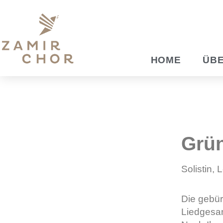
Zum
Inhalt
springen
HOME
ÜBE
Grün
Solistin, 
Die gebür
Liedgesa