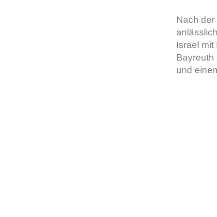
Nach der 
anlässlic
Israel mit
Bayreuth 
und eine
Ko
Der Zamirchor e. V. ist ein
gemischter Chor aus Bayreuth in
Zam
Oberfranken, dessen Ziel es ist, auf