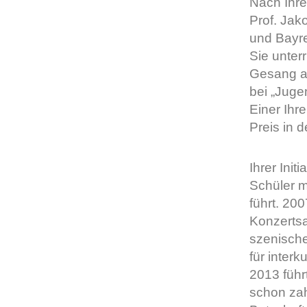
Nach Ihr
Prof. Jak
und Bayre
Sie unter
Gesang an
bei „Juge
Einer Ihr
Preis in 
Ihrer Init
Schüler m
führt. 200
Konzertsa
szenische
für interku
2013 führ
schon zah