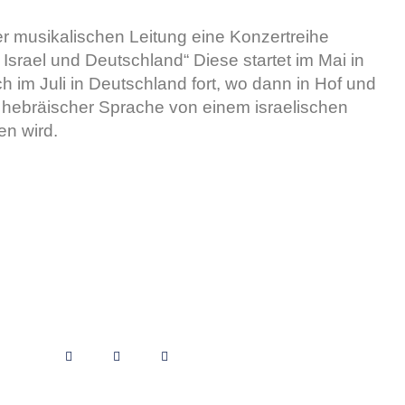
r musikalischen Leitung eine Konzertreihe
Israel und Deutschland“ Diese startet im Mai in
ch im Juli in Deutschland fort, wo dann in Hof und
 hebräischer Sprache von einem israelischen
n wird.
Folgt uns
F
Y
I
a
o
n
c
u
s
e
t
t
b
u
a