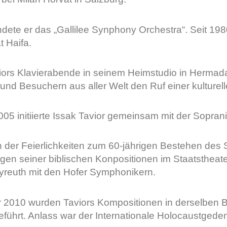
dete er das „Gallilee Synphony Orchestra“. Seit 198
t Haifa.
iors Klavierabende in seinem Heimstudio in Hermadat
und Besuchern aus aller Welt den Ruf einer kulturelle
005 initiierte Issak Tavior gemeinsam mit der Sopran
h der Feierlichkeiten zum 60-jährigen Bestehen des St
gen seiner biblischen Konpositionen im Staatstheat
yreuth mit den Hofer Symphonikern.
 2010 wurden Taviors Kompositionen in derselben B
eführt. Anlass war der Internationale Holocaustgede