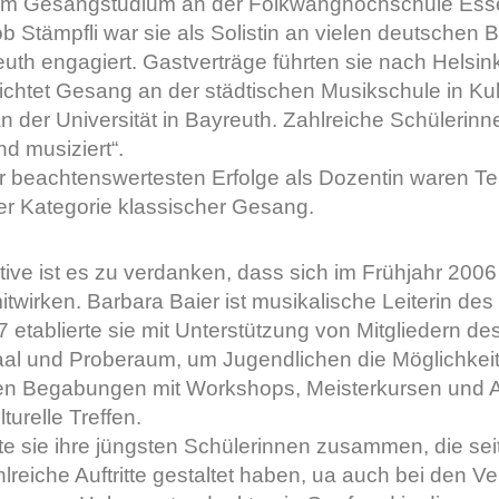
em Gesangstudium an der Folkwanghochschule Essen
ob Stämpfli war sie als Solistin an vielen deutschen
uth engagiert. Gastverträge führten sie nach Helsink
richtet Gesang an der städtischen Musikschule in K
 der Universität in Bayreuth. Zahlreiche Schülerinne
nd musiziert“.
er beachtenswertesten Erfolge als Dozentin waren T
der Kategorie klassischer Gesang.
iative ist es zu verdanken, dass sich im Frühjahr 200
itwirken. Barbara Baier ist musikalische Leiterin de
7 etablierte sie mit Unterstützung von Mitgliedern de
al und Proberaum, um Jugendlichen die Möglichkeit
n Begabungen mit Workshops, Meisterkursen und Au
lturelle Treffen.
te sie ihre jüngsten Schülerinnen zusammen, die se
lreiche Auftritte gestaltet haben, ua auch bei den