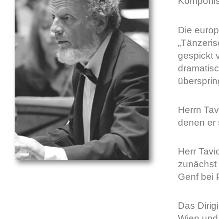
Komponist,
Die europ
„Tänzeris
gespickt 
dramatisc
übersprin
Herrn Tav
denen er 
Herr Tavi
zunächst 
Genf bei 
Das Dirig
Wien und 