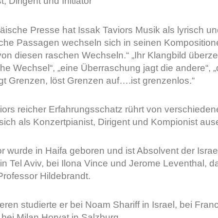
 Dirigent und Initiator
äische Presse hat Issak Taviors Musik als lyrisch 
che Passagen wechseln sich in seinen Kompositione
von diesen raschen Wechseln.“ „Ihr Klangbild überze
he Wechsel“, „eine Überraschung jagt die andere“, „
gt Grenzen, löst Grenzen auf….ist grenzenlos.“
iors reicher Erfahrungsschatz rührt von verschiede
sich als Konzertpianist, Dirigent und Kompionist aus
or wurde in Haifa geboren und ist Absolvent der Israe
in Tel Aviv, bei Ilona Vince und Jerome Leventhal, 
Professor Hildebrandt.
ieren studierte er bei Noam Shariff in Israel, bei Fr
bei Milan Horvat in Salzburg.