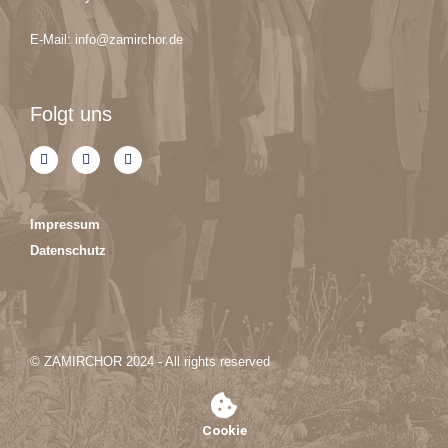
E-Mail: info@zamirchor.de
Folgt uns
F
Y
I
a
o
n
c
u
s
e
t
t
b
u
a
o
b
g
Impressum
o
e
r
k
a
Datenschutz
-
m
f
© ZAMIRCHOR 2024 - All rights reserved
Cookie