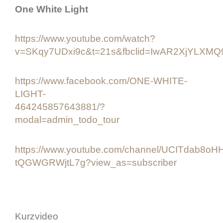
One White Light
https://www.youtube.com/watch?
v=SKqy7UDxi9c&t=21s&fbclid=IwAR2XjYLX
https://www.facebook.com/ONE-WHITE-
LIGHT-
464245857643881/?
modal=admin_todo_tour
https://www.youtube.com/channel/UCITdab8oH
tQGWGRWjtL7g?view_as=subscriber
Kurzvideo