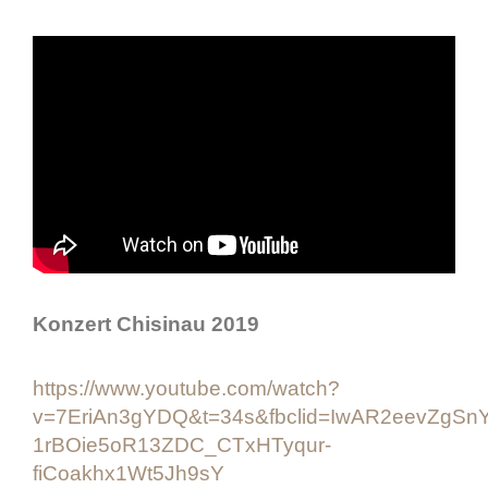
Konzert Chisinau 2019
https://www.youtube.com/watch?
v=7EriAn3gYDQ&t=34s&fbclid=IwAR2eevZgSn
1rBOie5oR13ZDC_CTxHTyqur-
fiCoakhx1Wt5Jh9sY