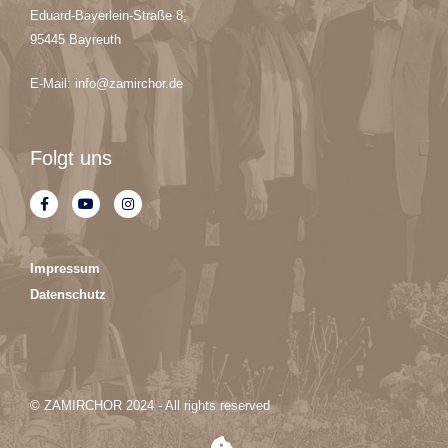
Eduard-Bayerlein-Straße 8,
95445 Bayreuth
E-Mail: info@zamirchor.de
Folgt uns
F
Y
I
a
o
n
c
u
s
e
t
t
b
u
a
o
b
g
Impressum
o
e
r
k
a
Datenschutz
-
m
f
© ZAMIRCHOR 2024 - All rights reserved