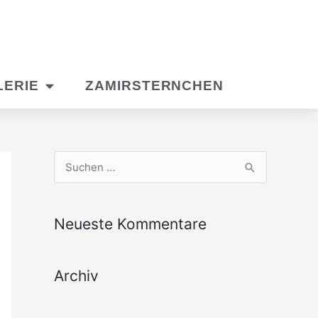
LERIE
ZAMIRSTERNCHEN
S
u
c
Neueste Kommentare
h
e
Archiv
n
n