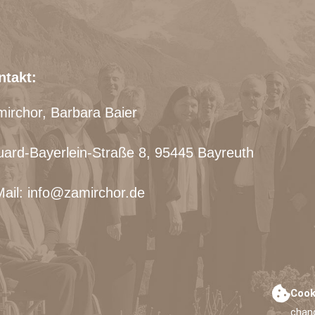
ntakt:
irchor, Barbara Baier
ard-Bayerlein-Straße 8, 95445 Bayreuth
ail: info@zamirchor.de
Cook
chan