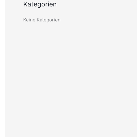
a
Kategorien
c
h
Keine Kategorien
: